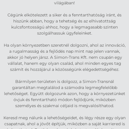
világában!
Cégünk elkötelezett a siker és a fenntarthatóság iránt, és
hiszünk abban, hogy a tehetség és az elhivatottság
kulcsfontosságú ahhoz, hogy a legmagasabb szinten
szolgálhassuk ügyfeleinket.
Ha olyan környezetben szeretnél dolgozni, ahol az innováció,
a rugalmasság és a fejlődés nap mint nap jelen vannak,
akkor jó helyen jársz. A Simon-Trans Kft. nem csupán egy
vállalat, hanem egy olyan család, ahol minden egyes tag
számít és hozzájárul a közösségünk elégedettségéhez.
Bármilyen területen is dolgozz, a Simon-Transnál
garantáltan megtalálod a számodra legmegfelelőbb
lehetőséget. Együtt dolgozunk azon, hogy a környezetünket
óvjuk és fenntartható módon fejlődjünk, miközben
személyes és szakmai céljaid is megvalósíthatod.
Keresd meg nálunk a lehetőségeidet, és légy része egy olyan
csapatnak, ahol a jövőt építjük, miközben a saját karriered is