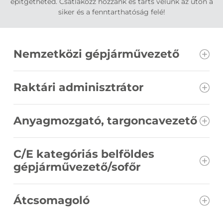
építgetheted. Csatlakozz hozzánk és tarts velünk az úton a
siker és a fenntarthatóság felé!
Nemzetközi gépjárművezető
Raktári adminisztrátor
Anyagmozgató, targoncavezető
C/E kategóriás belföldes
gépjárművezető/sofőr
Átcsomagoló