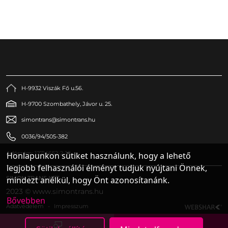
H-9932 Viszák Fő u.56.
H-9700 Szombathely, Jávor u. 25.
simontrans@simontrans.hu
0036/94/505-382
Adószám: 12714652-2-18
Honlapunkon sütiket használunk, hogy a lehető
legjobb felhasználói élményt tudjuk nyújtani Önnek,
SIMON TRANS KFT.
mindezt anélkül, hogy Önt azonosítanánk.
2023 © www.simontrans.hu
Bővebben
Adatvédelem
-
Impresszum