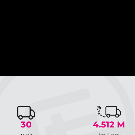
30
4.512
M