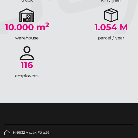
truck
km / year
2
10.000
m
1.054
M
warehouse
parcel / year
116
employees
H-9932 Viszák Fő u.56.