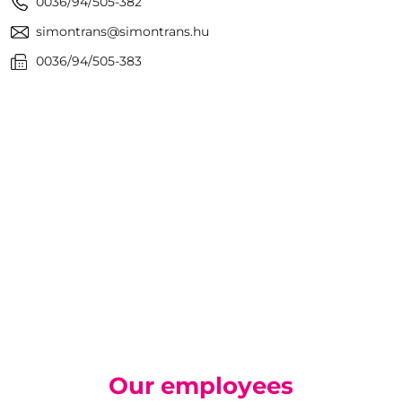
0036/94/505-382
simontrans@simontrans.hu
0036/94/505-383
Our employees