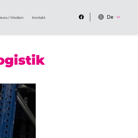
De
ews / Medien
Kontakt
ogistik