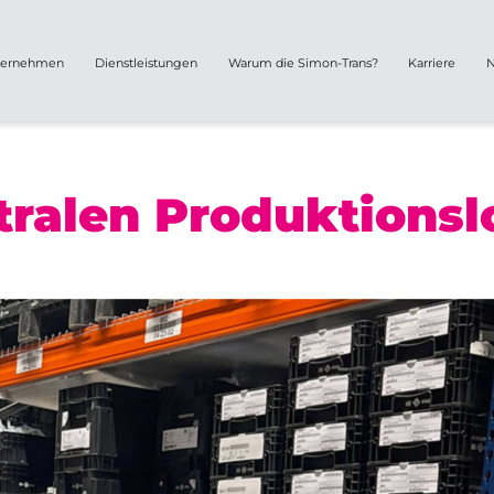
ternehmen
Dienstleistungen
Warum die Simon-Trans?
Karriere
N
tralen Produktionsl