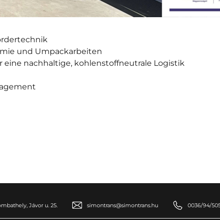
Fördertechnik
nomie und Umpackarbeiten
eine nachhaltige, kohlenstoffneutrale Logistik
anagement
mbathely, Jávor u. 25.
simontrans@simontrans.hu
0036/94/50