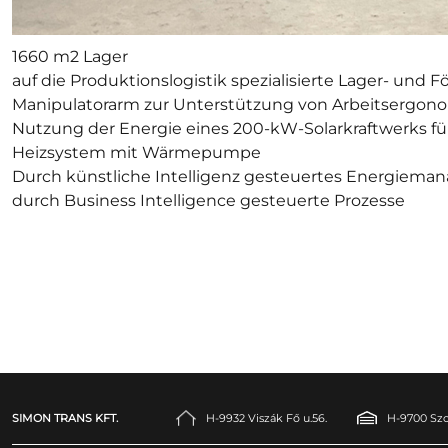
1660 m2 Lager
auf die Produktionslogistik spezialisierte Lager- und 
Manipulatorarm zur Unterstützung von Arbeitsergo
Nutzung der Energie eines 200-kW-Solarkraftwerks für 
Heizsystem mit Wärmepumpe
Durch künstliche Intelligenz gesteuertes Energiem
durch Business Intelligence gesteuerte Prozesse
SIMON TRANS KFT.
H-9932 Viszák Fő u.56.
H-9700 Szo